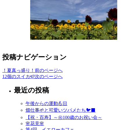
投稿ナビゲーション
！夏真っ盛り！
前のページへ
12個のスイカ🍉
次のページへ
最近の投稿
午後からの運動💪🏻
畑仕事🌱と可愛いツバメたち🐦‍⬛
【祝・百寿】～㊗️100歳のお祝い会～
🌸花見🌸
第4回 イエローカフェ