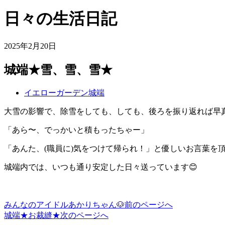
日々の生活日記
2025年2月20日
城端★雪、雪、雪★
イエローガーデン城端
大雪の影響で、除雪をしても、しても、後ろを振り返れば早
「あら〜、でっかいと積もったちゃー」
「あんた、(職員に)気をつけて帰られ！」と優しいお言葉を
城端内では、いつも通り安定した日々送っています😊
みんなのアイドルあかりちゃん🐶
前のページへ
投
城端★お裁縫★
次のページへ
稿