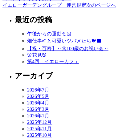
投
イエローガーデングループ 運営規定
次のページへ
稿
最近の投稿
ナ
ビ
午後からの運動💪🏻
ゲ
畑仕事🌱と可愛いツバメたち🐦‍⬛
ー
【祝・百寿】～㊗️100歳のお祝い会～
🌸花見🌸
シ
第4回 イエローカフェ
ョ
アーカイブ
ン
2026年7月
2026年5月
2026年4月
2026年3月
2026年1月
2025年12月
2025年11月
2025年10月