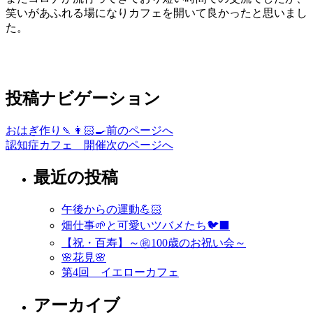
笑いがあふれる場になりカフェを開いて良かったと思いまし
た。
投稿ナビゲーション
おはぎ作り🍡👩🏻‍🍳
前のページへ
認知症カフェ 開催
次のページへ
最近の投稿
午後からの運動💪🏻
畑仕事🌱と可愛いツバメたち🐦‍⬛
【祝・百寿】～㊗️100歳のお祝い会～
🌸花見🌸
第4回 イエローカフェ
アーカイブ