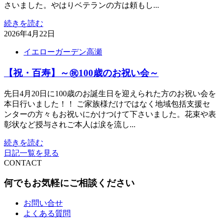
さいました。やはりベテランの方は頼もし...
続きを読む
2026年4月22日
イエローガーデン高瀬
【祝・百寿】～㊗️100歳のお祝い会～
先日4月20日に100歳のお誕生日を迎えられた方のお祝い会を
本日行いました！！ ご家族様だけではなく地域包括支援セ
ンターの方々もお祝いにかけつけて下さいました。花束や表
彰状など授与されご本人は涙を流し...
続きを読む
日記一覧を見る
CONTACT
何でもお気軽にご相談ください
お問い合せ
よくある質問