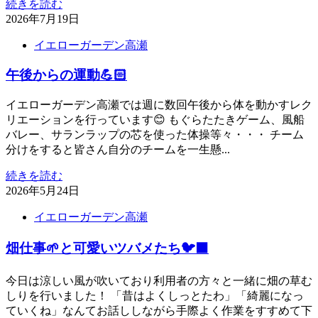
続きを読む
2026年7月19日
イエローガーデン高瀬
午後からの運動💪🏻
イエローガーデン高瀬では週に数回午後から体を動かすレク
リエーションを行っています😊 もぐらたたきゲーム、風船
バレー、サランラップの芯を使った体操等々・・・ チーム
分けをすると皆さん自分のチームを一生懸...
続きを読む
2026年5月24日
イエローガーデン高瀬
畑仕事🌱と可愛いツバメたち🐦‍⬛
今日は涼しい風が吹いており利用者の方々と一緒に畑の草む
しりを行いました！ 「昔はよくしっとたわ」「綺麗になっ
ていくね」なんてお話ししながら手際よく作業をすすめて下