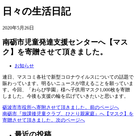
日々の生活日記
2020年5月26日
南砺市児童発達支援センターへ【マス
ク】を寄贈させて頂きました。
お知らせ
連日、マスコミ各社で新型コロナウイルスについての話題で
賑わっています。明るいニュースが増えることを願っていま
す。今回、「わらび学園」様へ子供用マスク1,000枚を寄贈
しました。今後も支援の輪を広げていきたいと思います。
砺波市市役所へ寄附させて頂きました。
前のページへ
投
南砺市『放課後児童クラブ、ひとり親家庭』へ【マスク】を
稿
寄贈させて頂きました。
次のページへ
ナ
最近の投稿