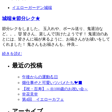
イエローガーデン城端
城端★節分レク★
節分レクをしました。 玉入れや、ボール送り、鬼退治な
ど。。。👹 皆さん、楽しんで頂けたようです！ 鬼退治のあ
とには、皆さんに福が来るように、お福さんがお祓いをして
くれました！ 鬼さんもお福さんも、仲良...
続きを読む
最近の投稿
午後からの運動💪🏻
畑仕事🌱と可愛いツバメたち🐦‍⬛
【祝・百寿】～㊗️100歳のお祝い会～
🌸花見🌸
第4回 イエローカフェ
アーカイブ