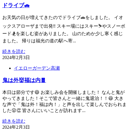
ドライブ🚗
お天気の日が増えてきたのでドライブ🚗をしました。 イオ
ックスアローザまで出発‼︎ スキー場にはスキー⛷️やスノーボ
ード🏂を楽しむ姿がありました。 山のためか少し寒く感じ
ました。 帰りは福光の道の駅へ寄...
続きを読む
2024年2月3日
イエローガーデン高瀬
鬼は外👹福は内🧧
本日は節分です😄 お楽しみ会を開催しました！ なんと鬼が
やってきました！そこで皆さんと一緒に鬼退治！！😆 大き
な声で「鬼は外！福は内！」と声を出して楽しんでおられま
した😮👏 皆さんにいいことが訪れます...
続きを読む
2024年2月3日