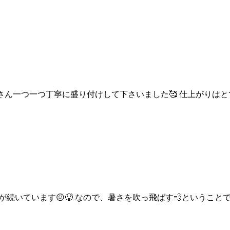
さん一つ一つ丁寧に盛り付けして下さいました🥰 仕上がりはと
が続いています😖🥵 なので、暑さを吹っ飛ばす💨というこ