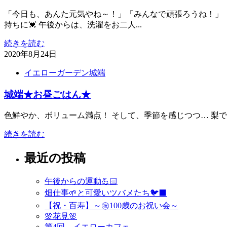
「今日も、あんた元気やね～！」「みんなで頑張ろうね！」
持ちに💓 午後からは、洗濯をお二人...
続きを読む
2020年8月24日
イエローガーデン城端
城端★お昼ごはん★
色鮮やか、ボリューム満点！ そして、季節を感じつつ… 梨です
続きを読む
最近の投稿
午後からの運動💪🏻
畑仕事🌱と可愛いツバメたち🐦‍⬛
【祝・百寿】～㊗️100歳のお祝い会～
🌸花見🌸
第4回 イエローカフェ