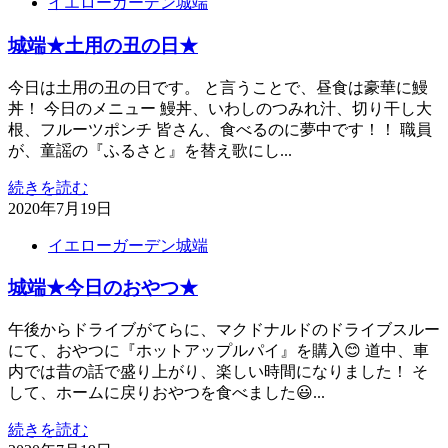
イエローガーデン城端
城端★土用の丑の日★
今日は土用の丑の日です。 と言うことで、昼食は豪華に鰻
丼！ 今日のメニュー 鰻丼、いわしのつみれ汁、切り干し大
根、フルーツポンチ 皆さん、食べるのに夢中です！！ 職員
が、童謡の『ふるさと』を替え歌にし...
続きを読む
2020年7月19日
イエローガーデン城端
城端★今日のおやつ★
午後からドライブがてらに、マクドナルドのドライブスルー
にて、おやつに『ホットアップルパイ』を購入😊 道中、車
内では昔の話で盛り上がり、楽しい時間になりました！ そ
して、ホームに戻りおやつを食べました😃...
続きを読む