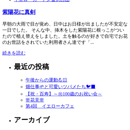
紫陽花に真剣
早朝の大雨で目が覚め、日中はお日様が出ましたが不安定な
一日でした。 そんな中、挿木をした紫陽花に根っこがつい
たので植え替えをしました。土を触るのが好きで自宅でお花
のお世話をされていた利用者さん達です「...
続きを読む
最近の投稿
午後からの運動💪🏻
畑仕事🌱と可愛いツバメたち🐦‍⬛
【祝・百寿】～㊗️100歳のお祝い会～
🌸花見🌸
第4回 イエローカフェ
アーカイブ