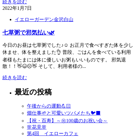
続きを読む
2022年1月7日
イエローガーデン金沢白山
七草粥で邪気払い🌿
今日のお昼は七草粥でした♪☺️ お正月で食べすぎた体を少し
休ませ、体を整えました👌 普段、ごはんを食べている利用
者様もたまには体に優しいお粥もいいものです。 邪気退
散！！👋😆☹️👋 そして、利用者様の...
続きを読む
最近の投稿
午後からの運動💪🏻
畑仕事🌱と可愛いツバメたち🐦‍⬛
【祝・百寿】～㊗️100歳のお祝い会～
🌸花見🌸
第4回 イエローカフェ