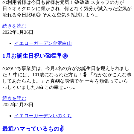
の利用者様は今日も皆様お元気！😃😃😃 スタッフの方が
日々オミクロンに脅かされ、何となく気分が滅入った空気が
流れる今日此頃😅 そんな空気を払拭しよう...
続きを読む
2022年1月26日
イエローガーデン金沢白山
1月お誕生日祝い🥰👏💐㊗️
ののいち事業所は、今月3名の方がお誕生日を迎えられまし
た！ 中には、101歳になられた方も！🤩 「なかなかこんな事
してあたらんよ。」と真剣な表情でケ ーキを頬張っていら
っしゃいました♪🍰 この幸せいっ...
続きを読む
2022年1月23日
イエローガーデンいのくち
最近ハマっているもの✌️