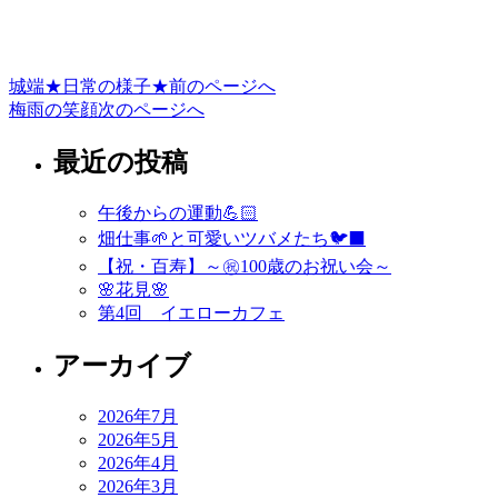
城端★日常の様子★
前のページへ
投
梅雨の笑顔
次のページへ
稿
最近の投稿
ナ
ビ
午後からの運動💪🏻
ゲ
畑仕事🌱と可愛いツバメたち🐦‍⬛
ー
【祝・百寿】～㊗️100歳のお祝い会～
🌸花見🌸
シ
第4回 イエローカフェ
ョ
アーカイブ
ン
2026年7月
2026年5月
2026年4月
2026年3月