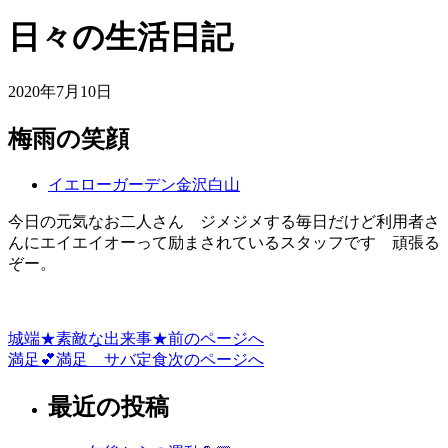
日々の生活日記
2020年7月10日
梅雨の笑顔
イエローガーデン金沢白山
今日の元気なお二人さん ジメジメする毎日だけど利用者さ
んにエイエイオーって励まされているスタッフです 頑張る
ぞー。
城端★素敵な出来事★
前のページへ
投
満足💕満足 サバ定食
次のページへ
稿
最近の投稿
ナ
ビ