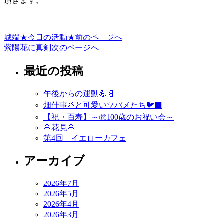
頂きます。
城端★今日の活動★
前のページへ
投
紫陽花に真剣
次のページへ
稿
最近の投稿
ナ
ビ
午後からの運動💪🏻
ゲ
畑仕事🌱と可愛いツバメたち🐦‍⬛
ー
【祝・百寿】～㊗️100歳のお祝い会～
🌸花見🌸
シ
第4回 イエローカフェ
ョ
アーカイブ
ン
2026年7月
2026年5月
2026年4月
2026年3月