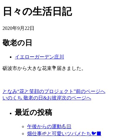
日々の生活日記
2020年9月22日
敬老の日
イエローガーデン庄川
砺波市から大きな花束💐届きました。
となみ“花と笑顔のプロジェクト”
前のページへ
投
いのくち 敬老の日&お彼岸
次のページへ
稿
最近の投稿
ナ
ビ
午後からの運動💪🏻
ゲ
畑仕事🌱と可愛いツバメたち🐦‍⬛