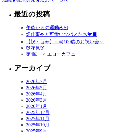
城端★敬老会④★
次のページへ
稿
最近の投稿
ナ
ビ
午後からの運動💪🏻
ゲ
畑仕事🌱と可愛いツバメたち🐦‍⬛
ー
【祝・百寿】～㊗️100歳のお祝い会～
🌸花見🌸
シ
第4回 イエローカフェ
ョ
アーカイブ
ン
2026年7月
2026年5月
2026年4月
2026年3月
2026年1月
2025年12月
2025年11月
2025年10月
2025年9月