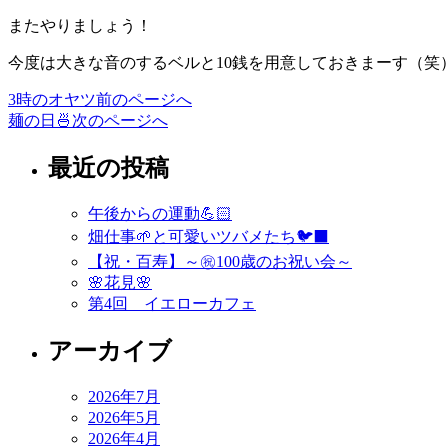
またやりましょう！
今度は大きな音のするベルと10銭を用意しておきまーす（笑
3時のオヤツ
前のページへ
投
麺の日🍜
次のページへ
稿
最近の投稿
ナ
ビ
午後からの運動💪🏻
ゲ
畑仕事🌱と可愛いツバメたち🐦‍⬛
ー
【祝・百寿】～㊗️100歳のお祝い会～
🌸花見🌸
シ
第4回 イエローカフェ
ョ
アーカイブ
ン
2026年7月
2026年5月
2026年4月