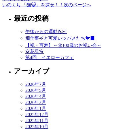
投
いのくち 「猫😺」を探せ！！
次のページへ
稿
最近の投稿
ナ
ビ
午後からの運動💪🏻
ゲ
畑仕事🌱と可愛いツバメたち🐦‍⬛
ー
【祝・百寿】～㊗️100歳のお祝い会～
🌸花見🌸
シ
第4回 イエローカフェ
ョ
アーカイブ
ン
2026年7月
2026年5月
2026年4月
2026年3月
2026年1月
2025年12月
2025年11月
2025年10月