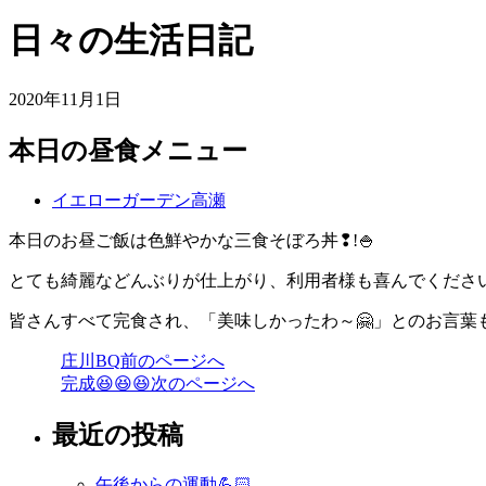
日々の生活日記
2020年11月1日
本日の昼食メニュー
イエローガーデン高瀬
本日のお昼ご飯は色鮮やかな三食そぼろ丼❢!🍚
とても綺麗などんぶりが仕上がり、利用者様も喜んでください
皆さんすべて完食され、「美味しかったわ～🤗」とのお言葉も
庄川BQ
前のページへ
投
完成😆😆😆
次のページへ
稿
最近の投稿
ナ
ビ
午後からの運動💪🏻