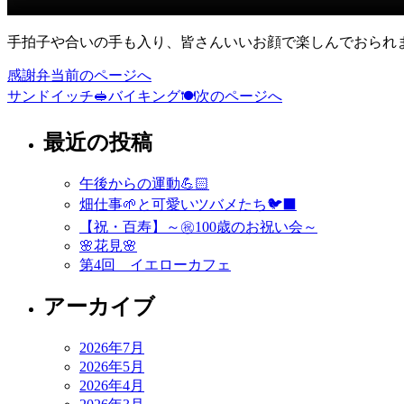
手拍子や合いの手も入り、皆さんいいお顔で楽しんでおられま
感謝弁当
前のページへ
投
サンドイッチ🥪バイキング🍽
次のページへ
稿
ナ
最近の投稿
ビ
午後からの運動💪🏻
ゲ
畑仕事🌱と可愛いツバメたち🐦‍⬛
ー
【祝・百寿】～㊗️100歳のお祝い会～
🌸花見🌸
シ
第4回 イエローカフェ
ョ
アーカイブ
ン
2026年7月
2026年5月
2026年4月