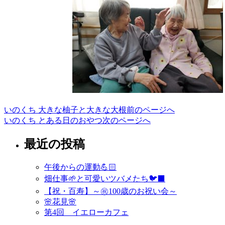
いのくち 大きな柚子と大きな大根
前のページへ
投
いのくち とある日のおやつ
次のページへ
稿
最近の投稿
ナ
ビ
午後からの運動💪🏻
ゲ
畑仕事🌱と可愛いツバメたち🐦‍⬛
ー
【祝・百寿】～㊗️100歳のお祝い会～
🌸花見🌸
シ
第4回 イエローカフェ
ョ