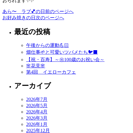
おられます✨✨
あら〜 ラブ💕の日
前のページへ
投
お好み焼きの日
次のページへ
稿
最近の投稿
ナ
ビ
午後からの運動💪🏻
ゲ
畑仕事🌱と可愛いツバメたち🐦‍⬛
ー
【祝・百寿】～㊗️100歳のお祝い会～
🌸花見🌸
シ
第4回 イエローカフェ
ョ
アーカイブ
ン
2026年7月
2026年5月
2026年4月
2026年3月
2026年1月
2025年12月