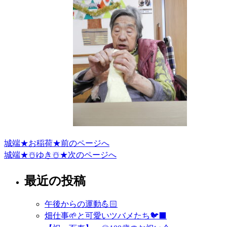
城端★お稲荷★
前のページへ
投
城端★☃️ゆき☃️★
次のページへ
稿
ナ
最近の投稿
ビ
午後からの運動💪🏻
ゲ
畑仕事🌱と可愛いツバメたち🐦‍⬛
ー