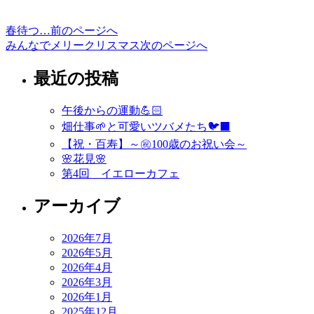
春待つ…
前のページへ
投
みんなでメリークリスマス
次のページへ
稿
最近の投稿
ナ
ビ
午後からの運動💪🏻
ゲ
畑仕事🌱と可愛いツバメたち🐦‍⬛
ー
【祝・百寿】～㊗️100歳のお祝い会～
🌸花見🌸
シ
第4回 イエローカフェ
ョ
アーカイブ
ン
2026年7月
2026年5月
2026年4月
2026年3月
2026年1月
2025年12月