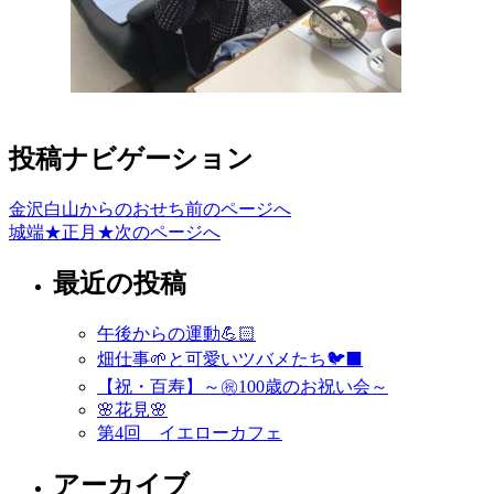
投稿ナビゲーション
金沢白山からのおせち
前のページへ
城端★正月★
次のページへ
最近の投稿
午後からの運動💪🏻
畑仕事🌱と可愛いツバメたち🐦‍⬛
【祝・百寿】～㊗️100歳のお祝い会～
🌸花見🌸
第4回 イエローカフェ
アーカイブ