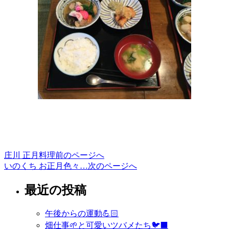
庄川 正月料理
前のページへ
投
いのくち お正月色々…
次のページへ
稿
最近の投稿
ナ
ビ
午後からの運動💪🏻
ゲ
畑仕事🌱と可愛いツバメたち🐦‍⬛