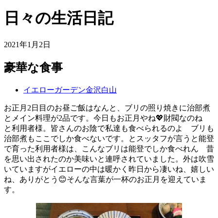
日々の生活日記
2021年1月2日
豪華な食事
イエローガーデン金沢白山
お正月2日目のお昼ご飯はなんと、ブリの照り焼きに治部煮
とメイン料理が2品です。今日もお正月やね💖財閥なのね
と利用者様。皆さんのお陰で私達も食べられるのよ ブリも
治部煮もここでしか食べないです。とスッタフが言うと能登
で育った利用者様は、こんなブリは能登でしか食べれん 昔
を思い出されたのか美味いと連呼されていました。外は吹雪
いていますがイエローの中は暖かく昨日から凄いね、嬉しい
ね、ありがとう😊そんな言葉が一杯のお正月を迎えていま
す。