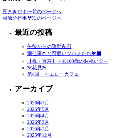
豆まきだよ〜
前のページへ
👺節分行事👹
次のページへ
最近の投稿
午後からの運動💪🏻
畑仕事🌱と可愛いツバメたち🐦‍⬛
【祝・百寿】～㊗️100歳のお祝い会～
🌸花見🌸
第4回 イエローカフェ
アーカイブ
2026年7月
2026年5月
2026年4月
2026年3月
2026年1月
2025年12月