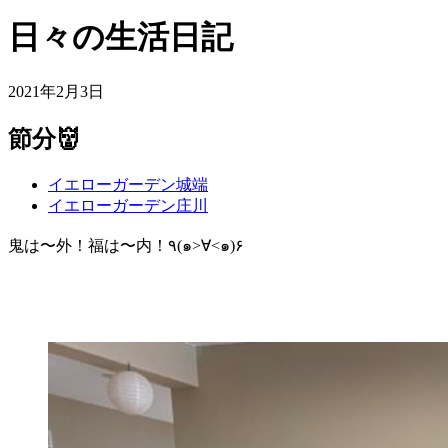
日々の生活日記
2021年2月3日
節分👹
イエローガーデン城端
イエローガーデン庄川
鬼は〜外！福は〜内！٩(๑>∀<๑)۶