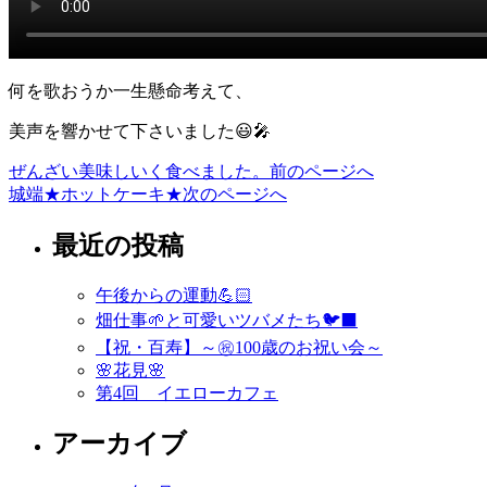
何を歌おうか一生懸命考えて、
美声を響かせて下さいました😃🎤
ぜんざい美味しいく食べました。
前のページへ
投
城端★ホットケーキ★
次のページへ
稿
最近の投稿
ナ
ビ
午後からの運動💪🏻
ゲ
畑仕事🌱と可愛いツバメたち🐦‍⬛
ー
【祝・百寿】～㊗️100歳のお祝い会～
🌸花見🌸
シ
第4回 イエローカフェ
ョ
アーカイブ
ン