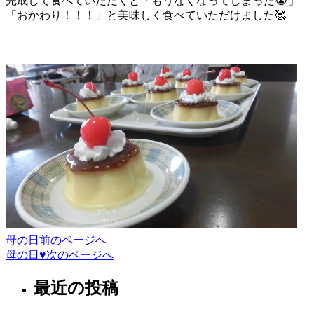
完成して食べていただくと「もうなくなってしまった😭」
「おかわり！！！」と美味しく食べていただけました🥰
投
稿
ナ
ビ
ゲ
ー
シ
ョ
母の日
前のページへ
ン
母の日♥️
次のページへ
最近の投稿