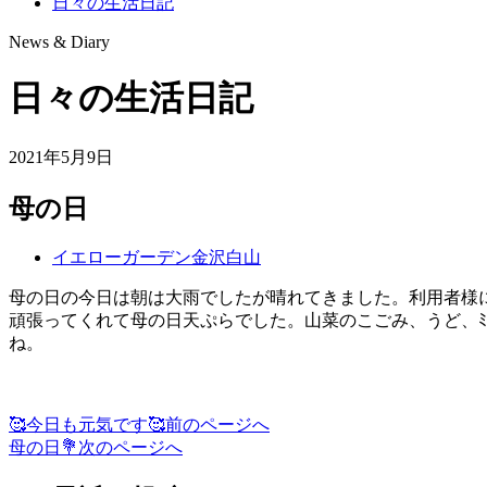
日々の生活日記
News & Diary
日々の生活日記
2021年5月9日
母の日
イエローガーデン金沢白山
母の日の今日は朝は大雨でしたが晴れてきました。利用者様
頑張ってくれて母の日天ぷらでした。山菜のこごみ、うど、ﾐ
ね。
🥰今日も元気です🥰
前のページへ
投
母の日💐
次のページへ
稿