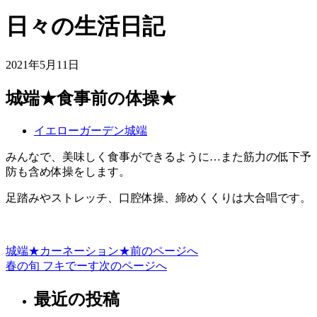
日々の生活日記
2021年5月11日
城端★食事前の体操★
イエローガーデン城端
みんなで、美味しく食事ができるように…また筋力の低下予
防も含め体操をします。
足踏みやストレッチ、口腔体操、締めくくりは大合唱です。
城端★カーネーション★
前のページへ
投
春の旬 フキでーす
次のページへ
稿
最近の投稿
ナ