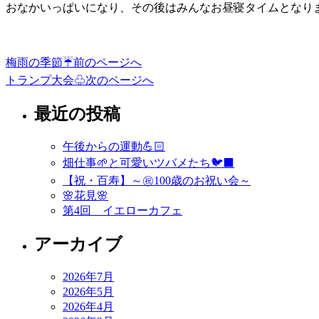
おなかいっぱいになり、その後はみんなお昼寝タイムとなりま
投
梅雨の季節☔️
前のページへ
トランプ大会♧
次のページへ
稿
ナ
最近の投稿
ビ
午後からの運動💪🏻
ゲ
畑仕事🌱と可愛いツバメたち🐦‍⬛
ー
【祝・百寿】～㊗️100歳のお祝い会～
🌸花見🌸
シ
第4回 イエローカフェ
ョ
アーカイブ
ン
2026年7月
2026年5月
2026年4月