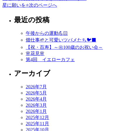
星に願いを⭐️
次のページへ
最近の投稿
午後からの運動💪🏻
畑仕事🌱と可愛いツバメたち🐦‍⬛
【祝・百寿】～㊗️100歳のお祝い会～
🌸花見🌸
第4回 イエローカフェ
アーカイブ
2026年7月
2026年5月
2026年4月
2026年3月
2026年1月
2025年12月
2025年11月
2025年10月