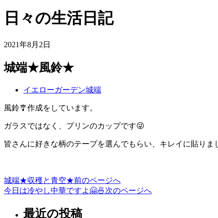
日々の生活日記
2021年8月2日
城端★風鈴★
イエローガーデン城端
風鈴🎐作成をしています。
ガラスではなく、プリンのカップです😜
皆さんに好きな柄のテープを選んでもらい、キレイに貼りま
城端★収穫と青空★
前のページへ
投
今日は冷やし中華ですよ🤗🍜
次のページへ
稿
最近の投稿
ナ