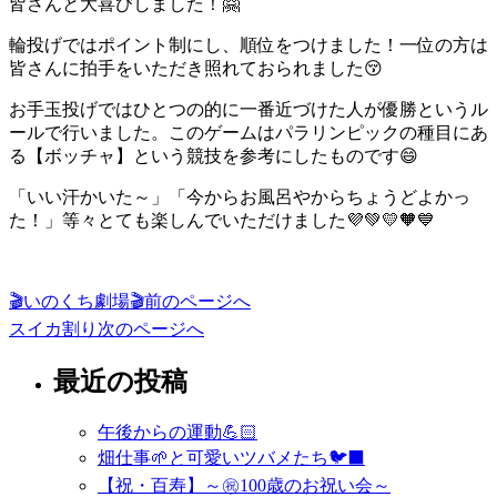
皆さんと大喜びしました！🤗
輪投げではポイント制にし、順位をつけました！一位の方は
皆さんに拍手をいただき照れておられました😚
お手玉投げではひとつの的に一番近づけた人が優勝というル
ールで行いました。このゲームはパラリンピックの種目にあ
る【ボッチャ】という競技を参考にしたものです😄
「いい汗かいた～」「今からお風呂やからちょうどよかっ
た！」等々とても楽しんでいただけました💜💚💛🧡💙
投
🎬いのくち劇場🎬
前のページへ
スイカ割り
次のページへ
稿
ナ
最近の投稿
ビ
午後からの運動💪🏻
ゲ
畑仕事🌱と可愛いツバメたち🐦‍⬛
ー
【祝・百寿】～㊗️100歳のお祝い会～