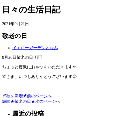
日々の生活日記
2021年9月21日
敬老の日
イエローガーデンとなみ
9月20日敬老の日🇯🇵
ちょっと贅沢におやつをいただきます🍰
皆さま、いつもありがとうございます😊
🍂秋を満喫🍂
前のページへ
投
城端★敬老の日★
次のページへ
稿
最近の投稿
ナ