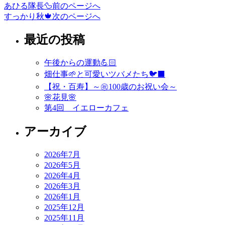
あひる隊長🦆
前のページへ
すっかり秋🍁
次のページへ
最近の投稿
午後からの運動💪🏻
畑仕事🌱と可愛いツバメたち🐦‍⬛
【祝・百寿】～㊗️100歳のお祝い会～
🌸花見🌸
第4回 イエローカフェ
アーカイブ
2026年7月
2026年5月
2026年4月
2026年3月
2026年1月
2025年12月
2025年11月