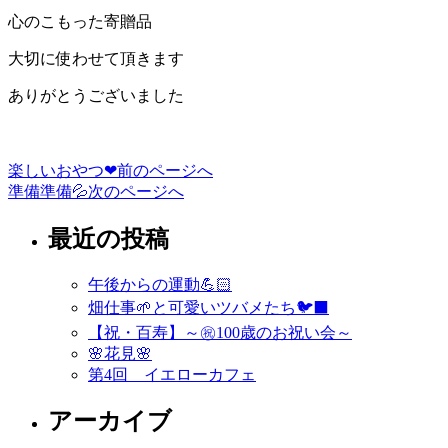
心のこもった寄贈品
大切に使わせて頂きます
ありがとうございました
楽しいおやつ❤
前のページへ
投
準備準備💦
次のページへ
稿
最近の投稿
ナ
ビ
午後からの運動💪🏻
ゲ
畑仕事🌱と可愛いツバメたち🐦‍⬛
ー
【祝・百寿】～㊗️100歳のお祝い会～
🌸花見🌸
シ
第4回 イエローカフェ
ョ
アーカイブ
ン