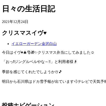
日々の生活日記
2021年12月24日
クリスマスイヴ♥️
イエローガーデン金沢白山
今日はイヴ♥️🎄🎅🎁✨クリスマス弁当にしてみました☺️
「おっ❗ジングルベルやな～‼️」と利用者様👴
季節を感じてくれたでしようか☃️🎵
明日から石川県はドカ雪予報が出ています💨テレビで天気予
投稿ナビゲーション