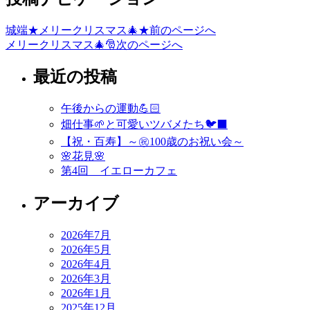
城端★メリークリスマス🎄★
前のページへ
メリークリスマス🎄🎅
次のページへ
最近の投稿
午後からの運動💪🏻
畑仕事🌱と可愛いツバメたち🐦‍⬛
【祝・百寿】～㊗️100歳のお祝い会～
🌸花見🌸
第4回 イエローカフェ
アーカイブ
2026年7月
2026年5月
2026年4月
2026年3月
2026年1月
2025年12月