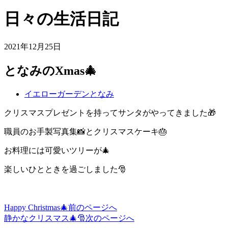
日々の生活日記
2021年12月25日
となみのXmas🎄
イエローガーデンとなみ
クリスマスプレゼントを持ってサンタがやってきました🎁
職員のお手製写真集📸とクリスマスケーキ🎂
お料理には可愛いツリーが🎄
楽しいひとときを過ごしました🎅
Happy Christmas🎄
前のページへ
投
静かなクリスマス🎄🎅
次のページへ
稿