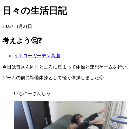
日々の生活日記
2022年1月21日
考えよう🤔❓
イエローガーデン高瀬
今日は皆さん同じところに集まって体操と連想ゲームを行いました🙋‍
ゲームの前に準備体操として軽く体操しました😊
いちにーさんしっ！