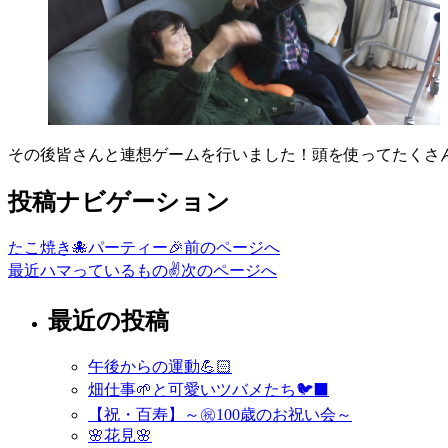
その後皆さんと連想ゲームを行いました！頭を使ってたくさん
投稿ナビゲーション
たこ焼き🐙パーティー🎉
前のページへ
最近ハマっているもの✌️
次のページへ
最近の投稿
午後からの運動💪🏻
畑仕事🌱と可愛いツバメたち🐦‍⬛
【祝・百寿】～㊗️100歳のお祝い会～
🌸花見🌸