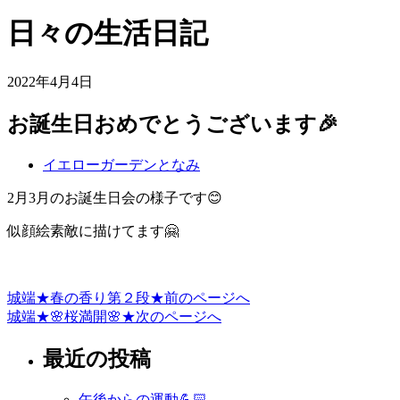
日々の生活日記
2022年4月4日
お誕生日おめでとうございます🎉
イエローガーデンとなみ
2月3月のお誕生日会の様子です😊
似顔絵素敵に描けてます🤗
城端★春の香り第２段★
前のページへ
投
城端★🌸桜満開🌸★
次のページへ
稿
最近の投稿
ナ
ビ
午後からの運動💪🏻