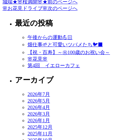
城端★🌸桜満開🌸★
前のページへ
投
🌸お花見ドライブ🌸
次のページへ
稿
最近の投稿
ナ
ビ
午後からの運動💪🏻
ゲ
畑仕事🌱と可愛いツバメたち🐦‍⬛
ー
【祝・百寿】～㊗️100歳のお祝い会～
🌸花見🌸
シ
第4回 イエローカフェ
ョ
アーカイブ
ン
2026年7月
2026年5月
2026年4月
2026年3月
2026年1月
2025年12月
2025年11月