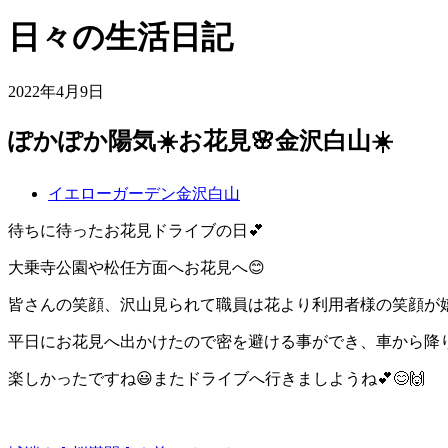
日々の生活日記
2022年4月9日
ぽかぽか陽気☀️お花見🌸金沢白山☀️
イエローガーデン金沢白山
待ちに待ったお花見ドライブの日💕
大乗寺公園や松任方面へお花見へ😊
皆さんの笑顔、沢山見られて職員は花より利用者様の笑顔が嬉
平日にお花見へ出かけたので密を避ける事ができ、車から降り
楽しかったですね😃またドライブへ行きましようね💕😊🙌