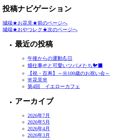
投稿ナビゲーション
城端★お花見★
前のページへ
城端★おやつレク★
次のページへ
最近の投稿
午後からの運動💪🏻
畑仕事🌱と可愛いツバメたち🐦‍⬛
【祝・百寿】～㊗️100歳のお祝い会～
🌸花見🌸
第4回 イエローカフェ
アーカイブ
2026年7月
2026年5月
2026年4月
2026年3月