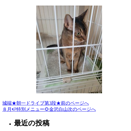
城端★朝一ドライブ第3段★
前のページへ
投
８月🍉特別メニュー🌻金沢白山
次のページへ
稿
最近の投稿
ナ