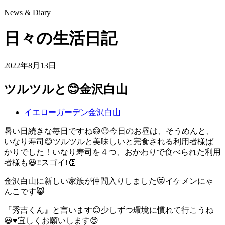
News & Diary
日々の生活日記
2022年8月13日
ツルツルと😊金沢白山
イエローガーデン金沢白山
暑い日続きな毎日ですね😅😓今日のお昼は、そうめんと、
いなり寿司😊ツルツルと美味しいと完食される利用者様ば
かりでした！いなり寿司を４つ、おかわりで食べられた利用
者様も😆‼️スゴイ!👏
金沢白山に新しい家族が仲間入りしました😻イケメンにゃ
んこです😸
『秀吉くん』と言います😊少しずつ環境に慣れて行こうね
😃♥️宜しくお願いします😊