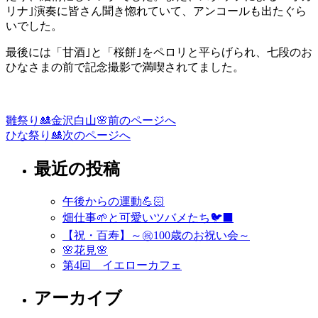
リナ｣演奏に皆さん聞き惚れていて、アンコールも出たぐら
いでした。
最後には「甘酒｣と「桜餅｣をペロリと平らげられ、七段のお
ひなさまの前で記念撮影で満喫されてました。
雛祭り🎎金沢白山🌸
前のページへ
投
ひな祭り🎎
次のページへ
稿
最近の投稿
ナ
ビ
午後からの運動💪🏻
ゲ
畑仕事🌱と可愛いツバメたち🐦‍⬛
ー
【祝・百寿】～㊗️100歳のお祝い会～
🌸花見🌸
シ
第4回 イエローカフェ
ョ
アーカイブ
ン