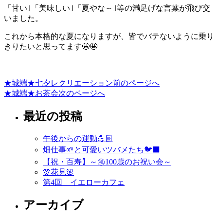
「甘い｣「美味しい｣「夏やな～｣等の満足げな言葉が飛び交
いました。
これから本格的な夏になりますが、皆でバテないように乗り
きりたいと思ってます🤩🤩
★城端★七夕レクリエーション
前のページへ
投
★城端★お茶会
次のページへ
稿
最近の投稿
ナ
ビ
午後からの運動💪🏻
ゲ
畑仕事🌱と可愛いツバメたち🐦‍⬛
ー
【祝・百寿】～㊗️100歳のお祝い会～
🌸花見🌸
シ
第4回 イエローカフェ
ョ
アーカイブ
ン