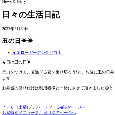
News & Diary
日々の生活日記
2023年7月30日
丑の日☀☀
イエローガーデン金沢白山
今日は丑の日☀
馬力をつけて、暑過ぎる夏を乗り切ろう❗と、お昼に丑の日弁
よ笑
お弁当の盛り付けは利用者様と一緒にさせて頂きました😊と
７／８（土曜)プチパーティー🥳
前のページへ
投
お盆特別メニュー🎐１日目
次のページへ