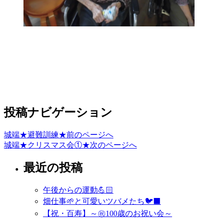
投稿ナビゲーション
城端★避難訓練★
前のページへ
城端★クリスマス会①★
次のページへ
最近の投稿
午後からの運動💪🏻
畑仕事🌱と可愛いツバメたち🐦‍⬛
【祝・百寿】～㊗️100歳のお祝い会～