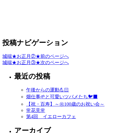
投稿ナビゲーション
城端★お正月②★
前のページへ
城端★お正月③★
次のページへ
最近の投稿
午後からの運動💪🏻
畑仕事🌱と可愛いツバメたち🐦‍⬛
【祝・百寿】～㊗️100歳のお祝い会～
🌸花見🌸
第4回 イエローカフェ
アーカイブ