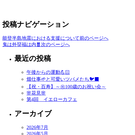
投稿ナビゲーション
能登半島地震における支援について
前のページへ
鬼は外👹福は内🧧
次のページへ
最近の投稿
午後からの運動💪🏻
畑仕事🌱と可愛いツバメたち🐦‍⬛
【祝・百寿】～㊗️100歳のお祝い会～
🌸花見🌸
第4回 イエローカフェ
アーカイブ
2026年7月
2026年5月